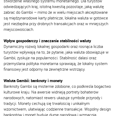
stworzenie własnego systemu monetarnego. Dla turystów
odwiedzających kraj, istotną kwestią pozostaje, jaką walutę
zabrać do Gambii – mimo że w wielu miejscach akceptowane
są międzynarodowe karty płatnicze, lokalna waluta w gotówce
jest niezbędna przy drobnych transakcjach oraz w mniejszych
miejscowościach.
Wpływ gospodarczy i znaczenie stabilności waluty
Dynamiczny rozwój lokalnej gospodarki oraz rosnąca liczba
turystów wpływają na to, że pytanie, jaka waluta obowiązuje w
Gambii, zyskuje na popularności. Stabilność dalasi oraz
przemyślana polityka monetarna sprawiają, że lokalny system
finansowy jest odporny na zewnętrzne wstrząsy.
Waluta Gambii: banknoty i monety
Banknoty Gambii są misternie zdobione, co podkreśla bogactwo
kulturowe kraju. Na awersie widnieją portrety bohaterów
narodowych, natomiast rewers ukazuje symbole przyrody i
tradycji. Monety cechują się trwałością i unikalnym
wzornictwem, ułatwiając codzienne transakcje. Wspólny design
banknotów i monet buduje dumę narodową i wzmacnia