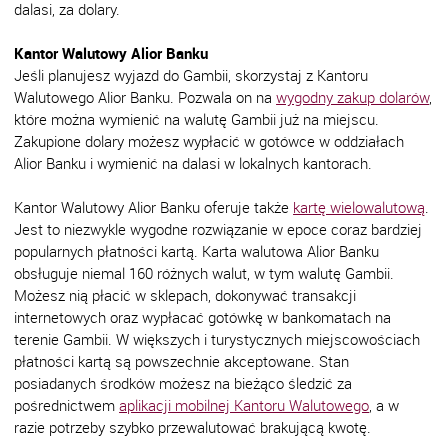
dalasi, za dolary.
Kantor Walutowy Alior Banku
Jeśli planujesz wyjazd do Gambii, skorzystaj z Kantoru
Walutowego Alior Banku. Pozwala on na
wygodny zakup dolarów
,
które można wymienić na walutę Gambii już na miejscu.
Zakupione dolary możesz wypłacić w gotówce w oddziałach
Alior Banku i wymienić na dalasi w lokalnych kantorach.
Kantor Walutowy Alior Banku oferuje także
kartę wielowalutową
.
Jest to niezwykle wygodne rozwiązanie w epoce coraz bardziej
popularnych płatności kartą. Karta walutowa Alior Banku
obsługuje niemal 160 różnych walut, w tym walutę Gambii.
Możesz nią płacić w sklepach, dokonywać transakcji
internetowych oraz wypłacać gotówkę w bankomatach na
terenie Gambii. W większych i turystycznych miejscowościach
płatności kartą są powszechnie akceptowane. Stan
posiadanych środków możesz na bieżąco śledzić za
pośrednictwem
aplikacji mobilnej Kantoru Walutowego
, a w
razie potrzeby szybko przewalutować brakującą kwotę.