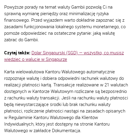
Powyższe porady na temat waluty Gambii pozwolą Ci na
sprawną wymianę pieniędzy oraz minimalizację ryzyka
finansowego. Przed wyjazdem warto dokładnie zapoznać się z
zasadami funkcjonowania lokalnego systemu monetarnego, co
pomoże odpowiedzieć na ostateczne pytanie: jaką walutę
zabrać do Gambii.
Czytaj także:
Dolar Singapurski (SGD) — wszystko, co musisz
wiedzieć o walucie w Singapurze
Karta wielowalutowa Kantoru Walutowego automatycznie
rozpoznaje walutę i dobiera odpowiedni rachunek walutowy do
realizacji płatności kartą. Transakcje realizowane w 21 walutach
dostępnych w Kantorze Walutowym rozliczane są bezpośrednio
z rachunku waluty transakcji. Jeśli na rachunku waluty płatności
będą niewystarczające środki lub brak rachunku waluty
płatności, rozliczenie płatności nastąpi na zasadach opisanych
w Regulaminie Kantoru Walutowego dla Klientów
Indywidualnych, który jest dostępny na stronie Kantoru
Walutowego w zakładce Dokumentacja.