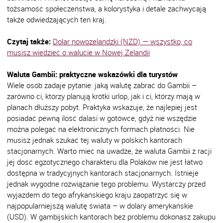
tożsamość społeczeństwa, a kolorystyka i detale zachwycają
także odwiedzających ten kraj.
Czytaj także:
Dolar nowozelandzki (NZD) — wszystko, co
musisz wiedzieć o walucie w Nowej Zelandii
Waluta Gambii: praktyczne wskazówki dla turystów
Wiele osób zadaje pytanie: jaką walutę zabrać do Gambii –
zarówno ci, którzy planują krótki urlop, jak i ci, którzy mają w
planach dłuższy pobyt. Praktyka wskazuje, że najlepiej jest
posiadać pewną ilość dalasi w gotówce, gdyż nie wszędzie
można polegać na elektronicznych formach płatności. Nie
musisz jednak szukać tej waluty w polskich kantorach
stacjonarnych. Warto mieć na uwadze, że waluta Gambii z racji
jej dość egzotycznego charakteru dla Polaków nie jest łatwo
dostępna w tradycyjnych kantorach stacjonarnych. Istnieje
jednak wygodne rozwiązanie tego problemu. Wystarczy przed
wyjazdem do tego afrykańskiego kraju zaopatrzyć się w
najpopularniejszą walutę świata – w dolary amerykańskie
(USD). W gambijskich kantorach bez problemu dokonasz zakupu