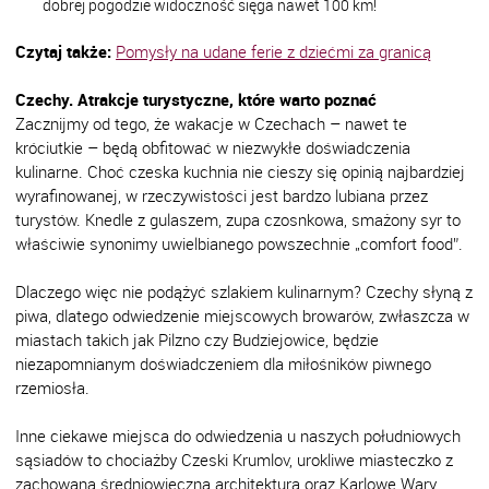
dobrej pogodzie widoczność sięga nawet 100 km!
Czytaj także:
Pomysły na udane ferie z dziećmi za granicą
Czechy. Atrakcje turystyczne, które warto poznać
Zacznijmy od tego, że wakacje w Czechach – nawet te
króciutkie – będą obfitować w niezwykłe doświadczenia
kulinarne. Choć czeska kuchnia nie cieszy się opinią najbardziej
wyrafinowanej, w rzeczywistości jest bardzo lubiana przez
turystów. Knedle z gulaszem, zupa czosnkowa, smażony syr to
właściwie synonimy uwielbianego powszechnie „comfort food”.
Dlaczego więc nie podążyć szlakiem kulinarnym? Czechy słyną z
piwa, dlatego odwiedzenie miejscowych browarów, zwłaszcza w
miastach takich jak Pilzno czy Budziejowice, będzie
niezapomnianym doświadczeniem dla miłośników piwnego
rzemiosła.
Inne ciekawe miejsca do odwiedzenia u naszych południowych
sąsiadów to chociażby Czeski Krumlov, urokliwe miasteczko z
zachowaną średniowieczną architekturą oraz Karlowe Wary,