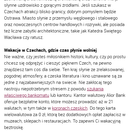
słynne uzdrowisko z gorącymi źródłami. Jeśli szukasz w
Czechach atrakcji blisko granicy, dobrym pomysłem będzie
Ostrawa. Miasto słynie z przemysłu węglowego i stalowego
oraz nowoczesnych centrów handlowych i rozrywki, ale posiada
też liczne zabytki architektoniczne, takie jak Katedra Świętego
Wacława czy ratusz.
Wakacje w Czechach, gdzie czas płynie wolniej
Nie ważne, czy jesteś miłośnikiem historii, kultury, czy po prostu
chcesz się odprężyć i cieszyć pięknem Czech, na pewno
znajdziesz tam coś dla siebie. Ten kraj słynie ze zrelaksowanej,
pogodnej atmosfery, a czeska literatura i kino uznawane są za
jedne z najzabawniejszych na świecie. Nie zakłócaj tego
nastroju niepotrzebnym stresem z powodu
szukania
właściwego bankomatu
lub kantoru. Kantor walutowy Alior Bank
oferuje bezpłatne konto, które możesz prowadzić aż w 21
walutach, w tym także w
koronach czeskich
. Do tego karta
wielowalutowa za 0 zł, którą bez dodatkowych opłat zapłacisz w
muzeach, sklepach i restauracjach. To zapewni Ci wakacyjną
beztroskę.