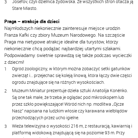
Josefov, czyli dzielnica żydowska. Ze wszystkich stron otacza ją
Stare Miasto.
Praga – atrakcje dla dzieci
Najmłodszych niekoniecznie zainteresuje miejsce urodzin
Franza Kafki czy zbiory Muzeum Narodowego. Na szczęście
Praga ma nietypowe atrakcje idealne dla turystów, którzy
niekoniecznie chcą podążać najbardziej utartymi szlakami.
Podpowiadamy: świetnie sprawdzą się także podczas wycieczki
z dziećmi!
Ogród zoologiczny, w którym można zobaczyć setki gatunków
zwierząt i… przejechać się koleją linową, która łączy dwie części
ogrodu znajdujące się na różnych wysokościach.
Muzeum Miniatur prezentuje dzieła sztuki Anatolija Koněnko.
Są one tak małe, że trzeba je oglądać pod mikroskopem lub
przez szkło powiększające! Wśród nich np. modlitwa „Ojcze
Nasz” napisana na ludzkim włosie czy karawana wielbłądów
przechodzących przez ucho igielne.
Wieża telewizyjna o wysokości 216 m, z restauracją, kawiarnią i
platformą widokową znajdującą się na poziomie 93 m. Przy